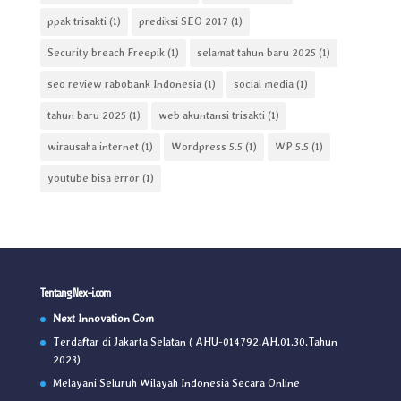
ppak trisakti
(1)
prediksi SEO 2017
(1)
Security breach Freepik
(1)
selamat tahun baru 2025
(1)
seo review rabobank Indonesia
(1)
social media
(1)
tahun baru 2025
(1)
web akuntansi trisakti
(1)
wirausaha internet
(1)
Wordpress 5.5
(1)
WP 5.5
(1)
youtube bisa error
(1)
Tentang Nex-i.com
Next Innovation Com
Terdaftar di Jakarta Selatan ( AHU-014792.AH.01.30.Tahun
2023)
Melayani Seluruh Wilayah Indonesia Secara Online