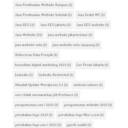
Jasa Pembuatan Website Kampus
(1)
Jasa Pembuatan Website Sekolah
(1)
Jasa Sedot WC
(1)
Jasa SEO
(2)
Jasa SEO jakarta
(2)
Jasa SEO website
(1)
Jasa Website
(55)
jasa website jakarta timur
(1)
jasa website setu
(1)
jasa website setu cipayung
(1)
Kebocoran Data Freepik
(1)
konsultasi digital marketing 2023
(1)
Les Privat Jakarta
(1)
Linkedin
(1)
Linkedin Restricted
(1)
Masalah Update Wordpress 5.5
(1)
motivasi sukses
(1)
nex-i tidak menawarkan job freelance
(1)
pengumuman nex-i 2025
(1)
pengumuman website 2025
(1)
perubahan logo 2023
(1)
perubahan logo Nex-i.com
(1)
perubahan logo nex-i 2023
(1)
ppa fe usakti
(1)