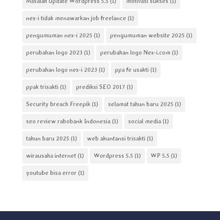
Masalah Update Wordpress 5.5
(1)
motivasi sukses
(1)
nex-i tidak menawarkan job freelance
(1)
pengumuman nex-i 2025
(1)
pengumuman website 2025
(1)
perubahan logo 2023
(1)
perubahan logo Nex-i.com
(1)
perubahan logo nex-i 2023
(1)
ppa fe usakti
(1)
ppak trisakti
(1)
prediksi SEO 2017
(1)
Security breach Freepik
(1)
selamat tahun baru 2025
(1)
seo review rabobank Indonesia
(1)
social media
(1)
tahun baru 2025
(1)
web akuntansi trisakti
(1)
wirausaha internet
(1)
Wordpress 5.5
(1)
WP 5.5
(1)
youtube bisa error
(1)