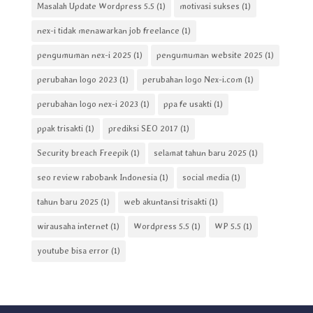
Masalah Update Wordpress 5.5
(1)
motivasi sukses
(1)
nex-i tidak menawarkan job freelance
(1)
pengumuman nex-i 2025
(1)
pengumuman website 2025
(1)
perubahan logo 2023
(1)
perubahan logo Nex-i.com
(1)
perubahan logo nex-i 2023
(1)
ppa fe usakti
(1)
ppak trisakti
(1)
prediksi SEO 2017
(1)
Security breach Freepik
(1)
selamat tahun baru 2025
(1)
seo review rabobank Indonesia
(1)
social media
(1)
tahun baru 2025
(1)
web akuntansi trisakti
(1)
wirausaha internet
(1)
Wordpress 5.5
(1)
WP 5.5
(1)
youtube bisa error
(1)