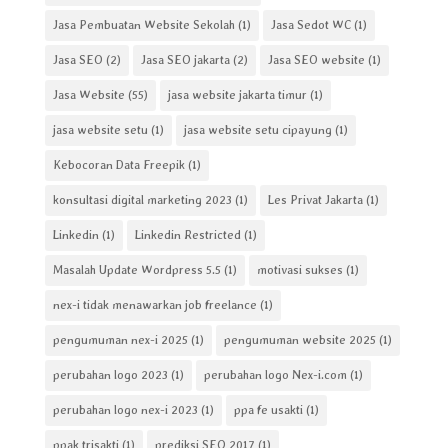
Jasa Pembuatan Website Sekolah
(1)
Jasa Sedot WC
(1)
Jasa SEO
(2)
Jasa SEO jakarta
(2)
Jasa SEO website
(1)
Jasa Website
(55)
jasa website jakarta timur
(1)
jasa website setu
(1)
jasa website setu cipayung
(1)
Kebocoran Data Freepik
(1)
konsultasi digital marketing 2023
(1)
Les Privat Jakarta
(1)
Linkedin
(1)
Linkedin Restricted
(1)
Masalah Update Wordpress 5.5
(1)
motivasi sukses
(1)
nex-i tidak menawarkan job freelance
(1)
pengumuman nex-i 2025
(1)
pengumuman website 2025
(1)
perubahan logo 2023
(1)
perubahan logo Nex-i.com
(1)
perubahan logo nex-i 2023
(1)
ppa fe usakti
(1)
ppak trisakti
(1)
prediksi SEO 2017
(1)