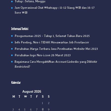
Tutup : Selasa, Minggu
Jam Operasional Chat Whatsapp : 11-12 Siang WIB dan 16-17
Sore WIB
Informasi Terkini
Pengumuman 2025 – Tahap 1, Selamat Tahun Baru 2025
Info Penting, Nex-i TIDAK Menawarkan Job Freelancer
Perubahan Harga Terbaru Jasa Pembuatan Website Mei 2023
Perubahan logo Nex-i.com 26 Maret 2023
Bagaimana Cara Mengaktifkan Account Linkedin yang Diblokir
Restricted?
Kalendar
August 2026
M
T
W
T
F
S
S
1
2
3
4
5
6
7
8
9