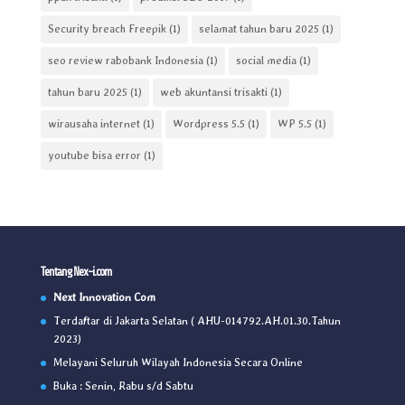
Security breach Freepik
(1)
selamat tahun baru 2025
(1)
seo review rabobank Indonesia
(1)
social media
(1)
tahun baru 2025
(1)
web akuntansi trisakti
(1)
wirausaha internet
(1)
Wordpress 5.5
(1)
WP 5.5
(1)
youtube bisa error
(1)
Tentang Nex-i.com
Next Innovation Com
Terdaftar di Jakarta Selatan ( AHU-014792.AH.01.30.Tahun
2023)
Melayani Seluruh Wilayah Indonesia Secara Online
Buka : Senin, Rabu s/d Sabtu